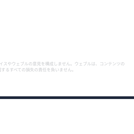
イスやウェブルの意見を構成しません。ウェブルは、コンテンツの
因するすべての損失の責任を負いません。
約款・規程集1
約款・規程集
約款・規程集（総合口座）
プライバシーポリ