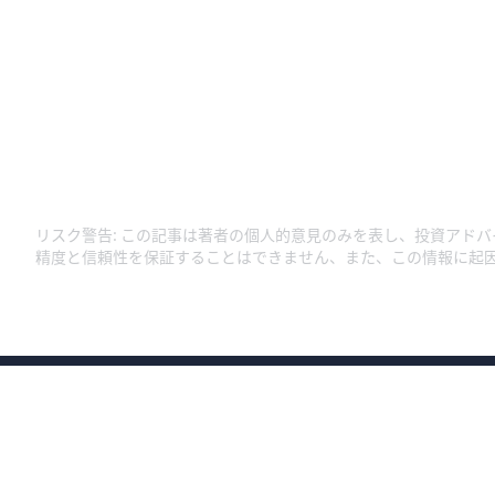
リスク警告
:
この記事は著者の個人的意見のみを表し、投資アドバ
精度と信頼性を保証することはできません、また、この情報に起
商号：ウィブル証券株式会社