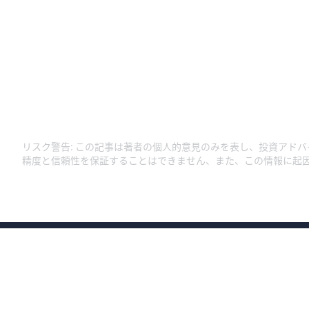
リスク警告
:
この記事は著者の個人的意見のみを表し、投資アドバ
精度と信頼性を保証することはできません、また、この情報に起
商号：ウィブル証券株式会社