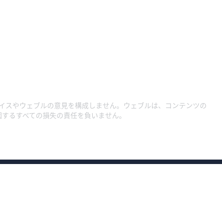
イスやウェブルの意見を構成しません。ウェブルは、コンテンツの
因するすべての損失の責任を負いません。
約款・規程集1
約款・規程集
約款・規程集（総合口座）
プライバシーポリ