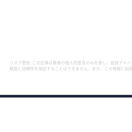
リスク警告
:
この記事は著者の個人的意見のみを表し、投資アドバ
精度と信頼性を保証することはできません、また、この情報に起
商号：ウィブル証券株式会社