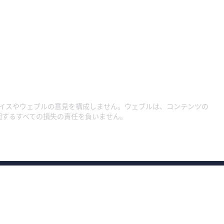
イスやウェブルの意見を構成しません。ウェブルは、コンテンツの
因するすべての損失の責任を負いません。
約款・規程集1
約款・規程集
約款・規程集（総合口座）
プライバシーポリ