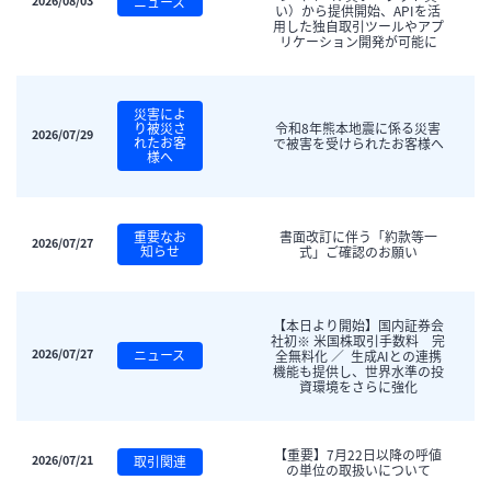
2026/08/03
ニュース
い）から提供開始、APIを活
用した独自取引ツールやアプ
リケーション開発が可能に
災害によ
り被災さ
令和8年熊本地震に係る災害
2026/07/29
れたお客
で被害を受けられたお客様へ
様へ
重要なお
書面改訂に伴う「約款等一
2026/07/27
知らせ
式」ご確認のお願い
【本日より開始】国内証券会
社初※ 米国株取引手数料　完
2026/07/27
ニュース
全無料化 ／  生成AIとの連携
機能も提供し、世界水準の投
資環境をさらに強化
【重要】7月22日以降の呼値
2026/07/21
取引関連
の単位の取扱いについて