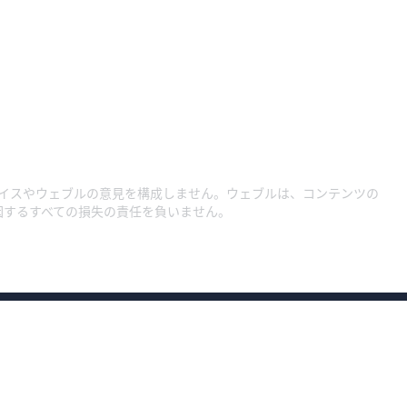
イスやウェブルの意見を構成しません。ウェブルは、コンテンツの
因するすべての損失の責任を負いません。
約款・規程集1
約款・規程集
約款・規程集（総合口座）
プライバシーポリ