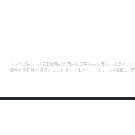
リスク警告
:
この記事は著者の個人的意見のみを表し、投資アドバ
精度と信頼性を保証することはできません、また、この情報に起
商号：ウィブル証券株式会社