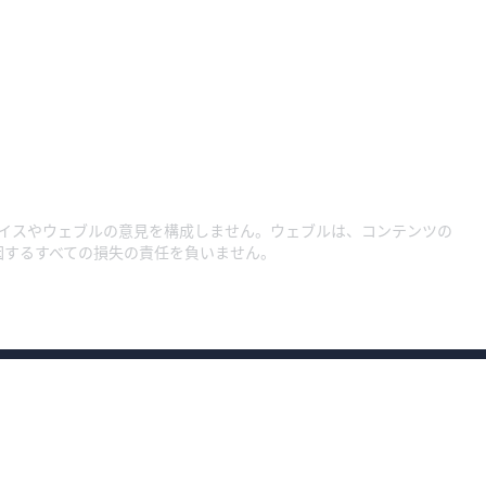
イスやウェブルの意見を構成しません。ウェブルは、コンテンツの
因するすべての損失の責任を負いません。
約款・規程集1
約款・規程集
約款・規程集（総合口座）
プライバシーポリ