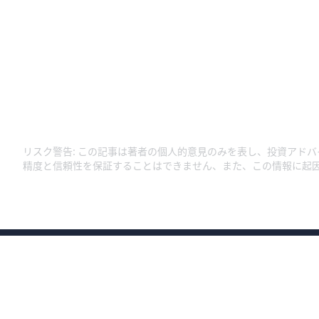
リスク警告
:
この記事は著者の個人的意見のみを表し、投資アドバ
精度と信頼性を保証することはできません、また、この情報に起
商号：ウィブル証券株式会社