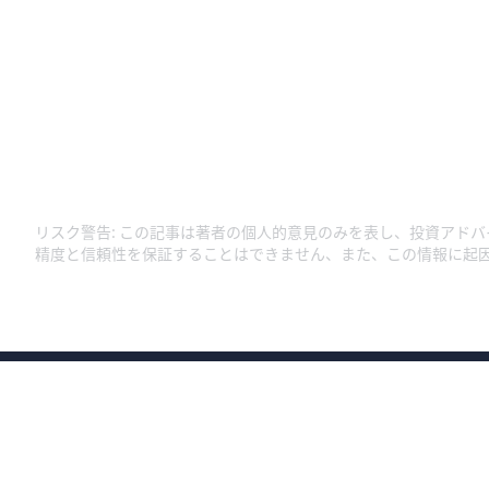
リスク警告
:
この記事は著者の個人的意見のみを表し、投資アドバ
精度と信頼性を保証することはできません、また、この情報に起
商号：ウィブル証券株式会社