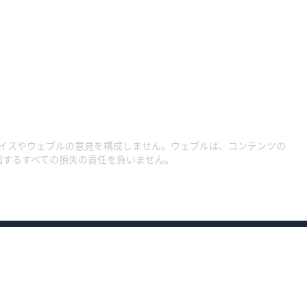
イスやウェブルの意見を構成しません。ウェブルは、コンテンツの
因するすべての損失の責任を負いません。
約款・規程集1
約款・規程集
約款・規程集（総合口座）
プライバシーポリ