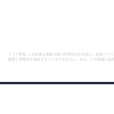
リスク警告
:
この記事は著者の個人的意見のみを表し、投資アドバ
精度と信頼性を保証することはできません、また、この情報に起
商号：ウィブル証券株式会社