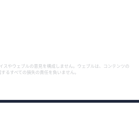
イスやウェブルの意見を構成しません。ウェブルは、コンテンツの
因するすべての損失の責任を負いません。
約款・規程集1
約款・規程集
約款・規程集（総合口座）
プライバシーポリ