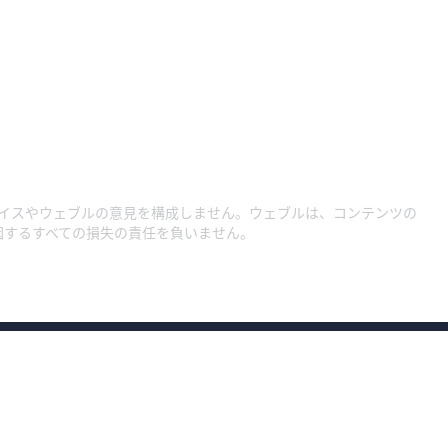
イスやウェブルの意見を構成しません。ウェブルは、コンテンツの
因するすべての損失の責任を負いません。
約款・規程集1
約款・規程集
約款・規程集（総合口座）
プライバシーポリ