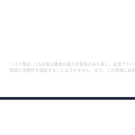
リスク警告
:
この記事は著者の個人的意見のみを表し、投資アドバ
精度と信頼性を保証することはできません、また、この情報に起
商号：ウィブル証券株式会社