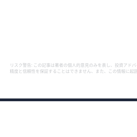
リスク警告
:
この記事は著者の個人的意見のみを表し、投資アドバ
精度と信頼性を保証することはできません、また、この情報に起
商号：ウィブル証券株式会社