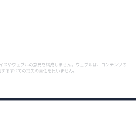
イスやウェブルの意見を構成しません。ウェブルは、コンテンツの
因するすべての損失の責任を負いません。
約款・規程集1
約款・規程集
約款・規程集（総合口座）
プライバシーポリ